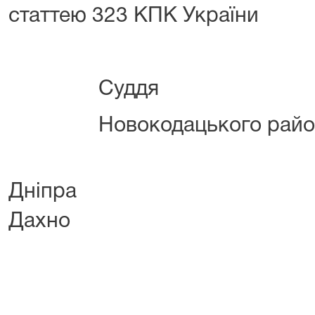
статтею 323 КПК України
Суддя
Новокодацького районн
мі
Дніпра
Дахно