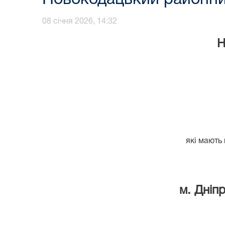
08 січня 2026, 14:32
Н
- секретар
які мають вищу
м. Дніпр