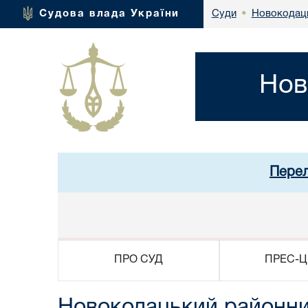
Новокодаць
Судова влада України
Суди
•
Нов
Перел
ПРО СУД
ПРЕС-Ц
Новокодацький районний