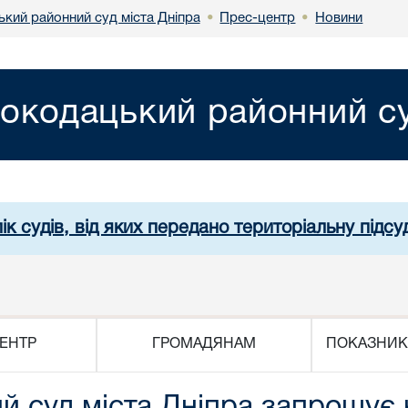
кий районний суд міста Дніпра
Прес-центр
Новини
•
•
окодацький районний су
ік судів, від яких передано територіальну підсуд
ЕНТР
ГРОМАДЯНАМ
ПОКАЗНИК
 суд міста Дніпра запрошує 