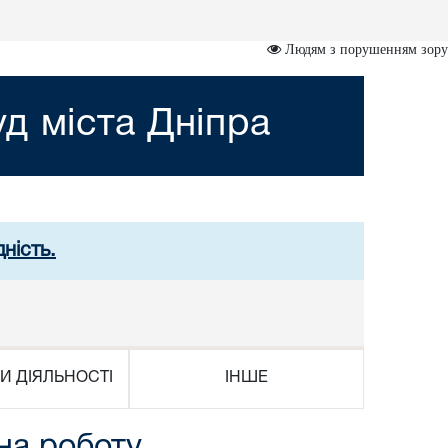
Людям з порушенням зору
д міста Дніпра
ність.
И ДІЯЛЬНОСТІ
ІНШЕ
на роботу