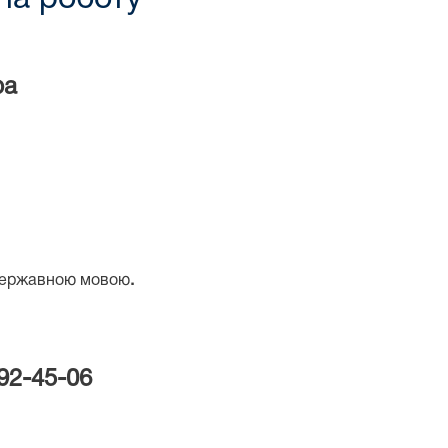
ра
державною мовою
.
292-45-06