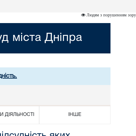
Людям з порушенням зору
д міста Дніпра
ність.
И ДІЯЛЬНОСТІ
ІНШЕ
ідсудність яких