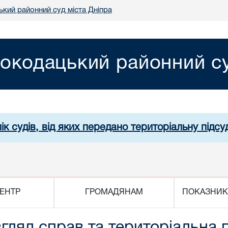
кий районний суд міста Дніпра
окодацький районний су
ік судів, від яких передано територіальну підсуд
ЕНТР
ГРОМАДЯНАМ
ПОКАЗНИК
гляд справ та територіальна п