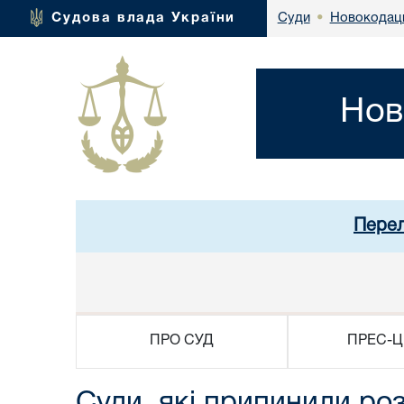
Новокодаць
Судова влада України
Суди
•
Нов
Перел
ПРО СУД
ПРЕС-Ц
Суди, які припинили роз