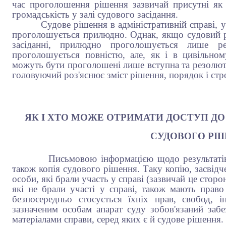
час проголошення рішення зазвичай присутні як о
громадськість у залі судового засідання.
Судове рішення в адміністративній справі, ухв
проголошується прилюдно. Однак, якщо судовий р
засіданні, прилюдно проголошується лише р
проголошується повністю, але, як і в цивільном
можуть бути проголошені лише вступна та резолюти
головуючий роз'яснює зміст рішення, порядок і стр
ЯК І ХТО МОЖЕ ОТРИМАТИ ДОСТУП ДО
СУДОВОГО РІ
Письмовою інформацією щодо результатів роз
також копія судового рішення. Таку копію, засвід
особи, які брали участь у справі (зазвичай це сторо
які не брали участі у справі, також мають прав
безпосередньо стосується їхніх прав, свобод, і
зазначеним особам апарат суду зобов'язаний заб
матеріалами справи, серед яких є й судове рішення.