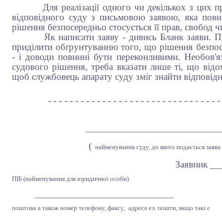
Для реалізації одного чи декількох з цих пра
відповідного суду з письмовою заявою, яка пови
рішення безпосередньо стосується її прав, свобод чи
Як написати заяву - дивись Бланк заяви. При 
приділити обґрунтуванню того, що рішення безпосе
- і доводи повинні бути переконливими. Необов'яз
судового рішення, треба вказати лише ті, що відом
щоб службовець апарату суду зміг знайти відповідн
- - - - - - - - - - - - - - - - - - - - - - - - - - - - - - - -
___________________________
(
найменування суду, до якого подається заява
Заявник ___________
ПІБ (найменування для юридичної особи)
____________________________
поштова а також номер телефону, факсу,
адреса ел. пошти, якщо такі є