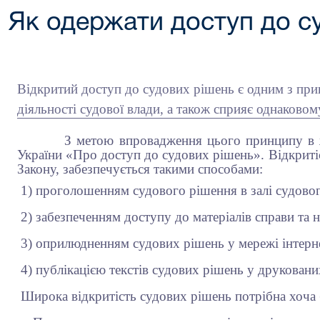
Як одержати доступ до с
Відкритий доступ до судових рішень є одним з прин
діяльності судової влади, а також сприяє однаково
З метою впровадження цього принципу в жит
України «Про доступ до судових рішень». Відкритіс
Закону, забезпечується такими способами:
1) проголошенням судового рішення в залі судовог
2) забезпеченням доступу до матеріалів справи та 
3) оприлюдненням судових рішень у мережі інтерн
4) публікацією текстів судових рішень у друковани
Широка відкритість судових рішень потрібна хоча б