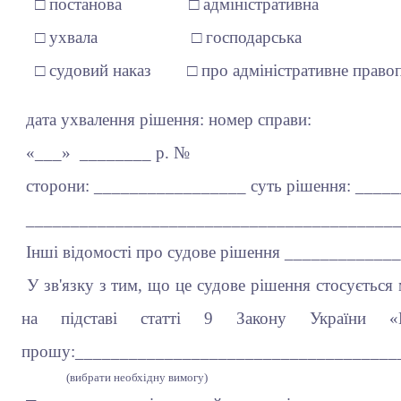
□ постанова □ адміністративна
□ ухвала □ господарська
□ судовий наказ □ про адміністративне право
дата ухвалення рішення: номер справи:
«___» ________ р. №
сторони: _________________ суть рішення: ___
__________________________________________
Інші відомості про судове рішення ___________
У зв'язку з тим, що це судове рішення стосується м
на підставі статті 9 Закону України 
прошу:____________________________________
(вибрати необхідну вимогу)