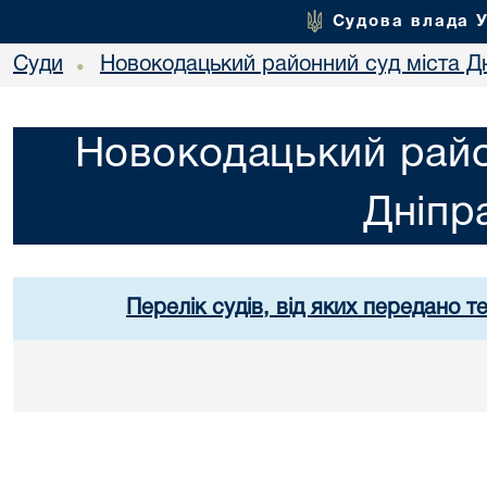
Судова влада 
Суди
Новокодацький районний суд міста Д
•
Новокодацький райо
Дніпр
Перелік судів, від яких передано т