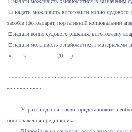
□ надати можливість ознайомитися із зазначеним 
□ надати можливість виготовити копію судового 
засобів (фотоапарат, портативний копіювальний апа
□ надати копію судового рішення, виготовлену апа
□ надати можливість ознайомитися з матеріалами 
«____»__________ 20__ р. (п
- - - - - - - - - - - - - - - - - - - - - - - - - - - - - - - - - - - - - -
- - - - - - - - - - -
У разі подання заяви представником необх
повноваження представника.
Відповідальна службова особа апарату суду р